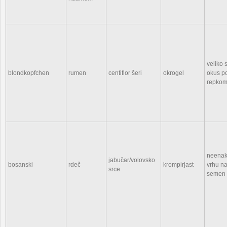
veliko
blondkopfchen
rumen
centiflor šeri
okrogel
okus po
repko
neenak
jabučar/volovsko
bosanski
rdeč
krompirjast
vrhu n
srce
semen