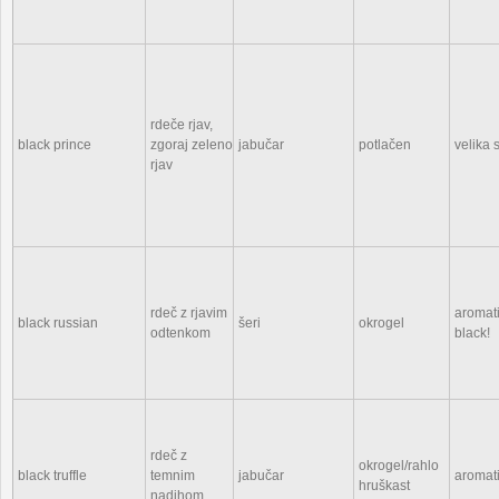
rdeče rjav,
black prince
zgoraj zeleno
jabučar
potlačen
velika
rjav
rdeč z rjavim
aromati
black russian
šeri
okrogel
odtenkom
black!
rdeč z
okrogel/rahlo
black truffle
temnim
jabučar
aromati
hruškast
nadihom