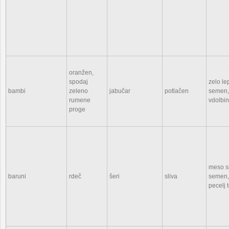
oranžen,
spodaj
zelo le
bambi
zeleno
jabučar
potlačen
semen,
rumene
vdolbin
proge
meso sr
baruni
rdeč
šeri
sliva
semen, 
pecelj 