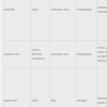
nakazan
ameriški
rdeč
volovsko srce
krompirjast
mesnat
meso z
rdeč s
malo s
ananas noir
temnim
volovsko srce
krompirjast
ob dežj
nadahom
začne g
debelo 
balkonstar
rdeč
šeri
okrogel
samo 2