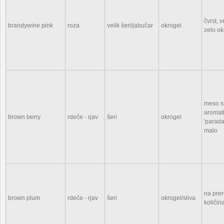
čvrst, 
brandywine pink
roza
velik šeri/jabučar
okrogel
zelo o
meso s
aromati
brown berry
rdeče - rjav
šeri
okrogel
'parada
malo
na prer
brown plum
rdeče - rjav
šeri
okrogel/sliva
količina