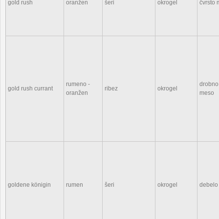
gold rush
oranžen
šeri
okrogel
čvrsto 
rumeno -
drobno
gold rush currant
ribez
okrogel
oranžen
meso
goldene königin
rumen
šeri
okrogel
debelo