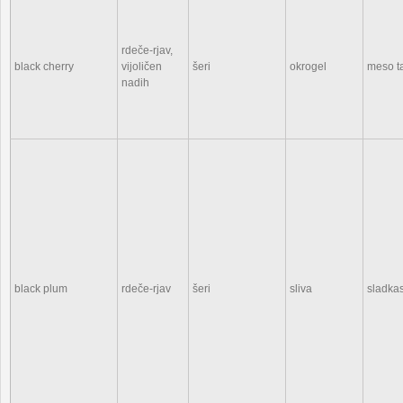
rdeče-rjav,
black cherry
vijoličen
šeri
okrogel
meso t
nadih
black plum
rdeče-rjav
šeri
sliva
sladkas