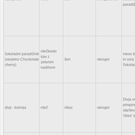
paradiž
rdečkasto
čokoladni paradižnik
meso ta
rjav z
(verjetno Chockolate
šeri
okrogel
in vonj
zelenim
cherry)
čokola
nadihom
Divja v
pimpine
divji - bolivija
rdeč
ribez
okrogel
staršev
'ribez' 