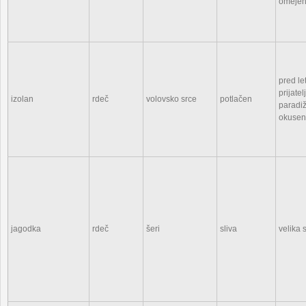
omejena
pred le
prijatel
izolan
rdeč
volovsko srce
potlačen
paradiž
okusen
jagodka
rdeč
šeri
sliva
velika