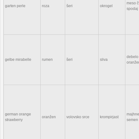
meso čv
garten perle
roza
šeri
okrogel
spodaj 
debelo 
gelbe mirabelle
rumen
šeri
sliva
oranže
german orange
majhne 
oranžen
volovsko srce
krompirjast
strawberry
semen