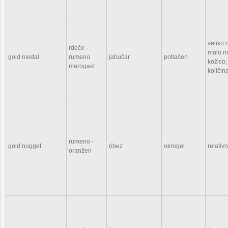
veliko
rdeče -
malo m
gold medal
rumeno
jabučar
potlačen
kožico;
marogast
količina
rumeno -
gold nugget
ribez
okrogel
relati
oranžen