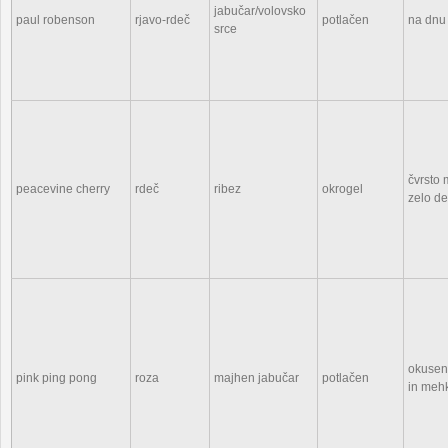
jabučar/volovsko
paul robenson
rjavo-rdeč
potlačen
na dnu
srce
čvrsto 
peacevine cherry
rdeč
ribez
okrogel
zelo dek
okusen
pink ping pong
roza
majhen jabučar
potlačen
in meh