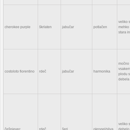
veliko
cherokee purple
škrlaten
jabučar
potlačen
mehko 
stara i
močno 
vsakem
costoloto fiorentino
rdeč
jabučar
harmonika
plodu s
debela
veliko
češnjevec
rdeč
šeri
okrogel/sliva
debelo,