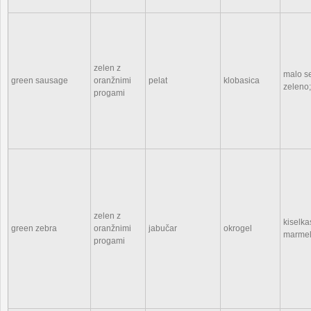
zelen z
malo s
green sausage
oranžnimi
pelat
klobasica
zeleno;
progami
zelen z
kiselka
green zebra
oranžnimi
jabučar
okrogel
marme
progami