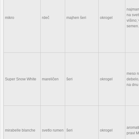
najmanj
na svet
mikro
rdeč
majhen šeri
okrogel
višino;
semen.
meso r
Super Snow White
mareličen
šeri
okrogel
debelo,
na dnu
aromati
mirabelle blanche
svetlo rumen
šeri
okrogel
pravi M