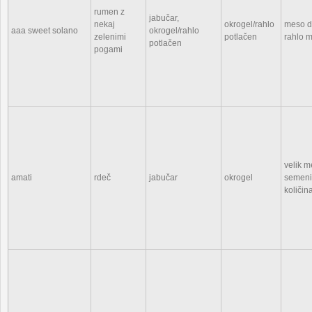
rumen z
jabučar,
nekaj
okrogel/rahlo
meso de
aaa sweet solano
okrogel/rahlo
zelenimi
potlačen
rahlo 
potlačen
pogami
velik m
amati
rdeč
jabučar
okrogel
semeni
količina