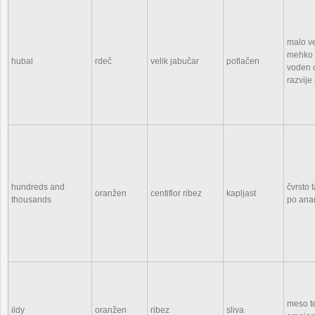
malo v
mehko 
hubal
rdeč
velik jabučar
potlačen
voden 
razvije
hundreds and
čvrsto
oranžen
centiflor ribez
kapljast
thousands
po ana
meso te
ildy
oranžen
ribez
sliva