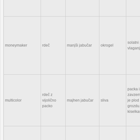
solatni
moneymaker
rdeč
manjši jabučar
okrogel
vlaganj
packa i
rdeč z
zavzema
multicolor
vijolično
majhen jabučar
sliva
je plod
packo
grozdu.
kiselka