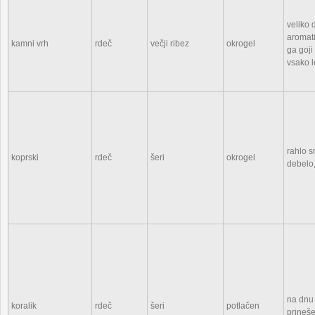
veliko 
aromati
kamni vrh
rdeč
večji ribez
okrogel
ga goji 
vsako l
rahlo s
koprski
rdeč
šeri
okrogel
debelo,
na dnu
koralik
rdeč
šeri
potlačen
prineše