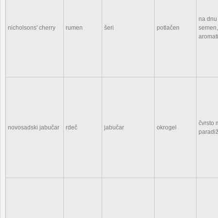
na dnu 
nicholsons' cherry
rumen
šeri
potlačen
semen,
aromat
čvrsto 
novosadski jabučar
rdeč
jabučar
okrogel
paradiž