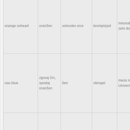
mesnat
orange oxheart
oranžen
volovsko srce
krompirjast
zelo d
zgoraj črn,
meso r
osu blue
spodaj
šeri
okrogel
Univers
oranžen