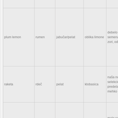
debelo
plum lemon
rumen
jabučar/pelat
oblika limone
semena,
zori, o
naša no
selekc
raketa
rdeč
pelat
klobasica
predela
mehko 
malo s