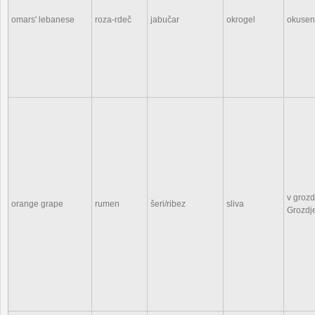
omars' lebanese
roza-rdeč
jabučar
okrogel
okuse
v grozdi
orange grape
rumen
šeri/ribez
sliva
Grozdj