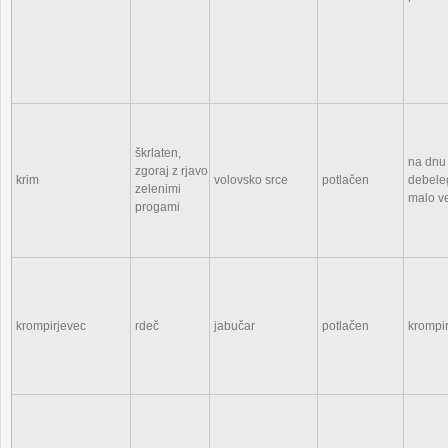
škrlaten,
na dnu 
zgoraj z rjavo
krim
volovsko srce
potlačen
debele
zelenimi
malo v
progami
krompirjevec
rdeč
jabučar
potlačen
krompirj