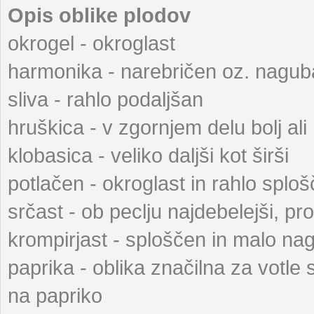
Opis oblike plodov
okrogel - okroglast
harmonika - narebričen oz. nagu
sliva - rahlo podaljšan
hruškica - v zgornjem delu bolj al
klobasica - veliko daljši kot širši
potlačen - okroglast in rahlo splo
srčast - ob peclju najdebelejši, pr
krompirjast - sploščen in malo na
paprika - oblika značilna za votle 
na papriko