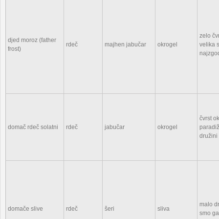
zelo čv
djed moroz (father
rdeč
majhen jabučar
okrogel
velika
frost)
najzgod
čvrst o
domač rdeč solatni
rdeč
jabučar
okrogel
paradiž
družini
malo dr
domače slive
rdeč
šeri
sliva
smo ga 