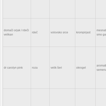
domači orjak / rdeči
mesnat,
rdeč
volovsko srce
krompirjast
velikan
smo ga 
aromati
dr carolyn pink
roza
velik šeri
okrogel
semen