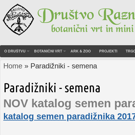
O DRUŠTVU
BOTANIČNI VRT
ARK & ZOO
PROJEKTI
TRGO
Home
» Paradižniki - semena
You are here
Paradižniki - semena
NOV katalog semen para
katalog semen paradižnika 201