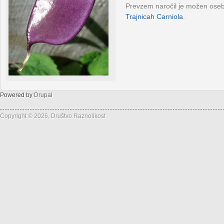
Prevzem naročil je možen osebn
Trajnicah Carniola
.
Powered by
Drupal
Copyright © 2026, Društvo Raznolikost