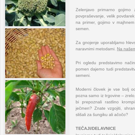
Zelenjavo primarno gojimo 
povpraševanje, velik povdarek
na primer, gojimo v majhnem 
semen.
Za gnojenje uporabljamo hlevsk
naravnimi metodami.
Na našem 
Pri ogledu predstavimo način
pomen dajemo tudi predstavitv
semeni.
Moderni človek je vse bolj o
pozna samo iz trgovine – zrelo
bi prepoznali rastlino kromp
ječmen? Znate vzgojiti, shran
slišali za šungiku ali ačočo?
TEČAJI/DELAVNICE