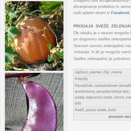
Izvajamo tudi tečaje/delavnice 
shranjevanje pridelkov in seme
naši spletni strani in
Facebook p
PRODAJA SVEŽE ZELENJAVE
Ob obisku je v sezoni mogoče 
po dogovoru sadike zelenjadni
Seznam semen zelenjadnic vsako
'vrtnarija' in jih je mogoče naroč
Sadike zelenjadnic je potrebno n
Jajčevci, paprike, čiliji, zelena
Peteršilj
Paradižniki, razhudnikovke (tomatil
wonderberry, perujska češnja ipd),
solata, kapusnice (zelje, ohrovt, cv
ipd)
Radič, pozna solata, buče
prevzem naroč