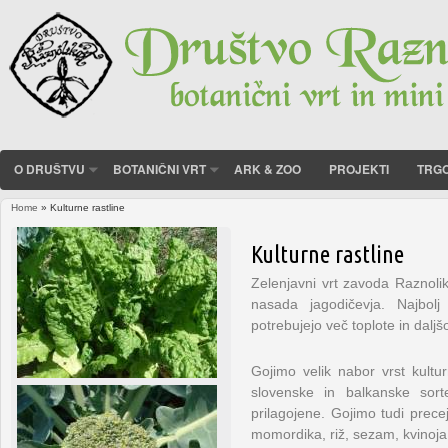
O DRUŠTVU
BOTANIČNI VRT
ARK & ZOO
PROJEKTI
TRGO
Home
» Kulturne rastline
You are here
Kulturne rastline
Zelenjavni vrt zavoda Raznoli
nasada jagodičevja. Najbolj 
potrebujejo več toplote in dalj
Gojimo velik nabor vrst kultur
slovenske in balkanske sort
prilagojene. Gojimo tudi precej
momordika, riž, sezam, kvinoja