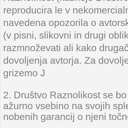
reproducira le v nekomercial
navedena opozorila o avtorsk
(v pisni, slikovni in drugi obl
razmnoževati ali kako drugače
dovoljenja avtorja. Za dovolj
grizemo
J
2. Društvo Raznolikost se bo t
ažurno vsebino na svojih spl
nobenih garancij o njeni točno